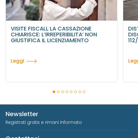
VISITE FISCALI, LA CASSAZIONE
DIS
CHIARISCE: L’IRREPERIBILITA’ NON
DIS
GIUSTIFICA IL LICENZIAMENTO
112
Leggi
Leg
Newsletter
Registrati gratis e rimani informato