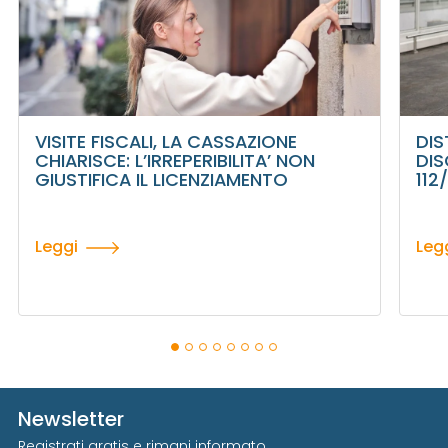
VISITE FISCALI, LA CASSAZIONE
DIS
CHIARISCE: L’IRREPERIBILITA’ NON
DIS
GIUSTIFICA IL LICENZIAMENTO
112
Leggi
Leg
Newsletter
Registrati gratis e rimani informato