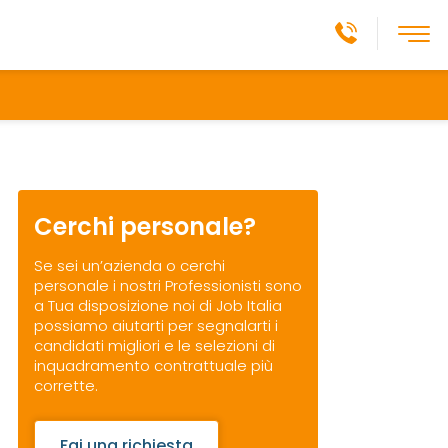
Cerchi personale?
Se sei un’azienda o cerchi
personale i nostri Professionisti sono
a Tua disposizione noi di Job Italia
possiamo aiutarti per segnalarti i
candidati migliori e le selezioni di
inquadramento contrattuale più
corrette.
Fai una richiesta