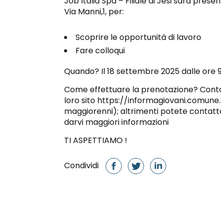
Job Italia Spa – Filiale di Jesi sarà prese
Via Manni,1, per:
Scoprire le opportunità di lavoro
Fare colloqui
Quando? Il 18 settembre 2025 dalle ore 9:3
Come effettuare la prenotazione? Contat
loro sito https://informagiovani.comune.se
maggiorenni); altrimenti potete contat
darvi maggiori informazioni
TI ASPETTIAMO !
Condividi