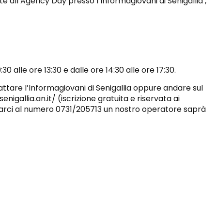
nte all’Agency Day presso l’Informagiovani di Senigallia ,
0 alle ore 13:30 e dalle ore 14:30 alle ore 17:30.
tare l’Informagiovani di Senigallia oppure andare sul
nigallia.an.it/ (iscrizione gratuita e riservata ai
tarci al numero 0731/205713 un nostro operatore saprà