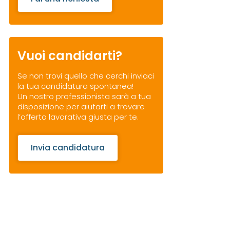
Vuoi candidarti?
Se non trovi quello che cerchi inviaci
la tua candidatura spontanea!
Un nostro professionista sarà a tua
disposizione per aiutarti a trovare
l’offerta lavorativa giusta per te.
Invia candidatura